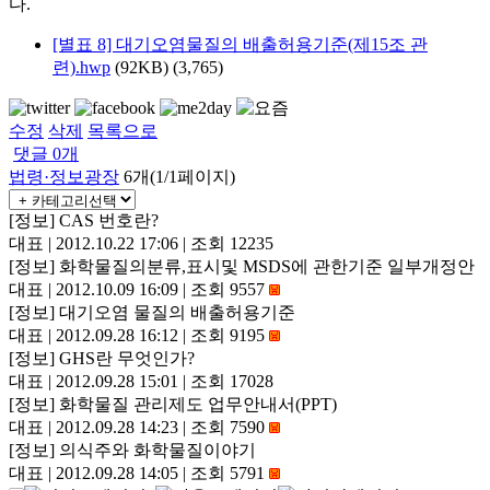
다
.
[별표 8] 대기오염물질의 배출허용기준(제15조 관
련).hwp
(92KB)
(3,765)
수정
삭제
목록으로
댓글
0
개
법령·정보광장
6개(1/1페이지)
[정보]
CAS 번호란?
대표
|
2012.10.22 17:06
|
조회 12235
[정보]
화학물질의분류,표시및 MSDS에 관한기준 일부개정안
대표
|
2012.10.09 16:09
|
조회 9557
[정보]
대기오염 물질의 배출허용기준
대표
|
2012.09.28 16:12
|
조회 9195
[정보]
GHS란 무엇인가?
대표
|
2012.09.28 15:01
|
조회 17028
[정보]
화학물질 관리제도 업무안내서(PPT)
대표
|
2012.09.28 14:23
|
조회 7590
[정보]
의식주와 화학물질이야기
대표
|
2012.09.28 14:05
|
조회 5791